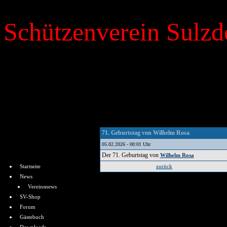
Schützenverein Sulzdo
»
Kalender
71. Geburtstag von Wilhelm Rosa
05.02.2026 - 00:01 Uhr
Menü
Der 71. Geburtstag von
Wilhelm Rosa
Startseite
zurück
News
Vereinsnews
SV-Shop
Forum
Gästebuch