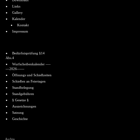
Downloads
Links
Gallery
Kalender
Kontakt
Impressum
Informationen
Bedürfnisprüfung §14
Abs.4
Wurfscheibenkalender ----
---2026------
Öffnungs und Schießzeiten
Schießen an Feiertagen
Standbelegung
Standgebühren
§ Gesetze §
Auszeichnungen
Satzung
Geschichte
Shoutbox
Archiv