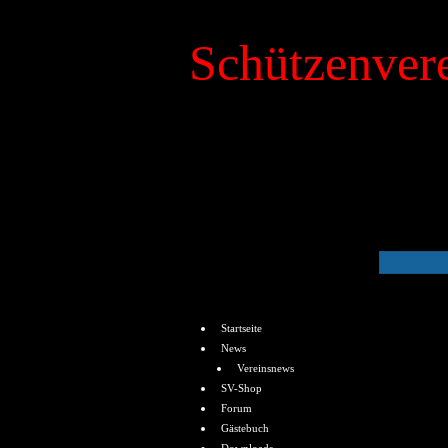
Schützenvere
»
Kalender
Menü
Startseite
News
Vereinsnews
SV-Shop
Forum
Gästebuch