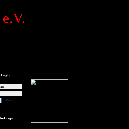
 e.V.
Login
Regist
Umfrage
frage vorhanden