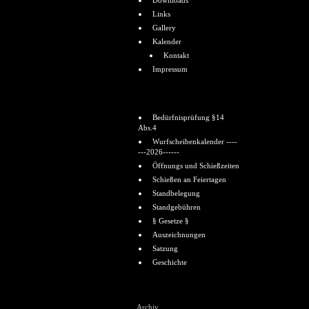
Downloads
Links
Gallery
Kalender
Kontakt
Impressum
Informationen
Bedürfnisprüfung §14
Abs.4
Wurfscheibenkalender ----
---2026------
Öffnungs und Schießzeiten
Schießen an Feiertagen
Standbelegung
Standgebühren
§ Gesetze §
Auszeichnungen
Satzung
Geschichte
Shoutbox
Archiv