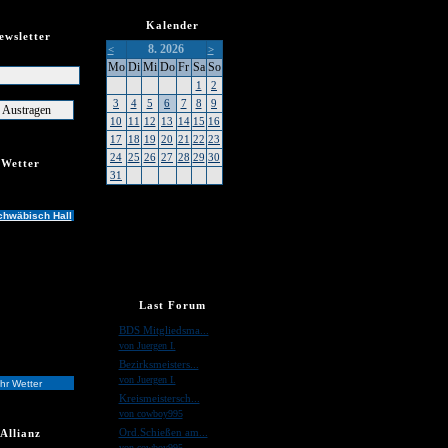
Kalender
ewsletter
8. 2026
<
>
er
Mo
Di
Mi
Do
Fr
Sa
So
1
2
3
4
5
6
7
8
9
10
11
12
13
14
15
16
17
18
19
20
21
22
23
24
25
26
27
28
29
30
Wetter
31
chwäbisch Hall
Last Forum
»
BDS Mitgliedsma...
von Juergen I.
»
Bezirksmeisters...
von Juergen I.
hr Wetter
»
Kreismeistersch...
von cowboy995
»
Ord.Schießen am...
Allianz
von cowboy995