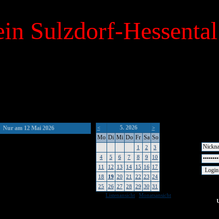
in Sulzdorf-Hessental
5. 2026
Nur am 12 Mai 2026
<
>
Mo
Di
Mi
Do
Fr
Sa
So
1
2
3
4
5
6
7
8
9
10
11
12
13
14
15
16
17
18
19
20
21
22
23
24
25
26
27
28
29
30
31
|
Listenansicht
Monatsansicht
keine Um