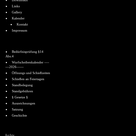
Downloads
Links
Gallery
Kalender
Kontakt
Impressum
Informationen
Bedürfnisprüfung §14
Abs.4
Wurfscheibenkalender ----
---2026------
Öffnungs und Schießzeiten
Schießen an Feiertagen
Standbelegung
Standgebühren
§ Gesetze §
Auszeichnungen
Satzung
Geschichte
Shoutbox
Archiv