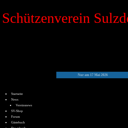
Schützenverein Sulzdo
»
Kalender
Nur am 17 Mai 2026
Menü
Startseite
News
Vereinsnews
SV-Shop
Forum
Gästebuch