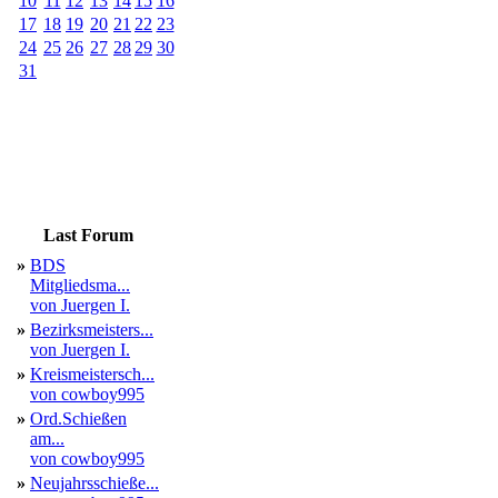
10
11
12
13
14
15
16
17
18
19
20
21
22
23
24
25
26
27
28
29
30
31
Last Forum
»
BDS
Mitgliedsma...
von Juergen I.
»
Bezirksmeisters...
von Juergen I.
»
Kreismeistersch...
von cowboy995
»
Ord.Schießen
am...
von cowboy995
»
Neujahrsschieße...