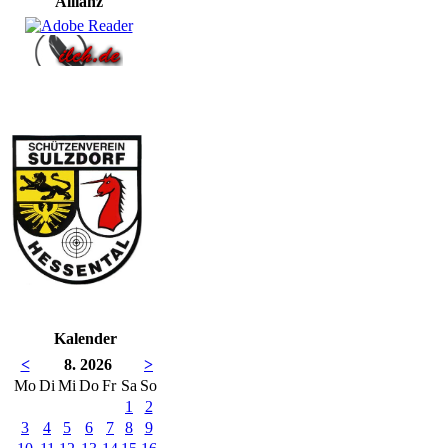
Allianz
Kalender
<
8. 2026
>
Mo
Di
Mi
Do
Fr
Sa
So
1
2
3
4
5
6
7
8
9