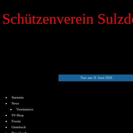
Schützenverein Sulzdo
»
Kalender
Nur am 11 Juni 2026
Menü
Startseite
News
Vereinsnews
SV-Shop
Forum
Gästebuch