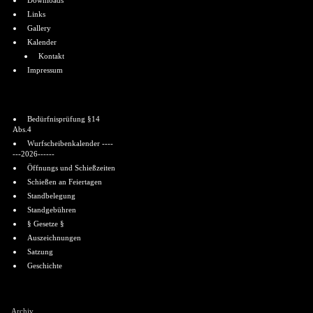
Downloads
Links
Gallery
Kalender
Kontakt
Impressum
Informationen
Bedürfnisprüfung §14
Abs.4
Wurfscheibenkalender ----
---2026------
Öffnungs und Schießzeiten
Schießen an Feiertagen
Standbelegung
Standgebühren
§ Gesetze §
Auszeichnungen
Satzung
Geschichte
Shoutbox
Archiv