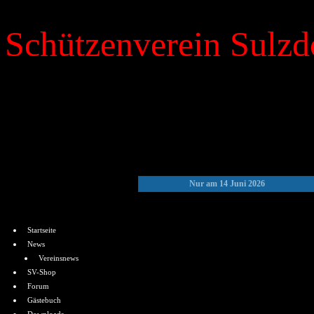
Schützenverein Sulzdo
»
Kalender
Nur am 14 Juni 2026
Menü
Startseite
News
Vereinsnews
SV-Shop
Forum
Gästebuch