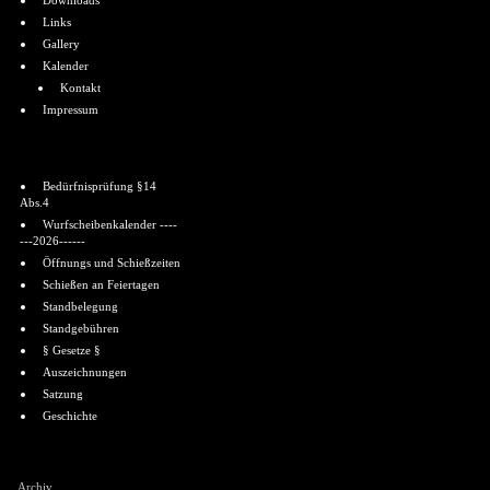
Downloads
Links
Gallery
Kalender
Kontakt
Impressum
Informationen
Bedürfnisprüfung §14
Abs.4
Wurfscheibenkalender ----
---2026------
Öffnungs und Schießzeiten
Schießen an Feiertagen
Standbelegung
Standgebühren
§ Gesetze §
Auszeichnungen
Satzung
Geschichte
Shoutbox
Archiv