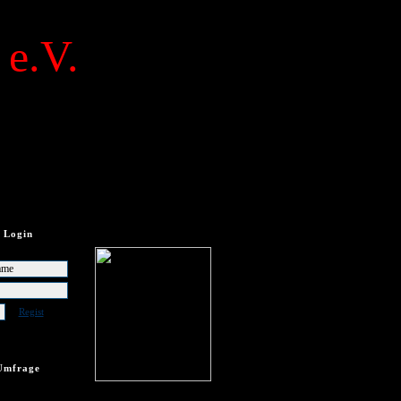
 e.V.
Login
Regist
Umfrage
frage vorhanden