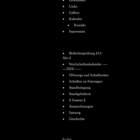
Downloads
Links
Gallery
Kalender
Kontakt
Impressum
Informationen
Bedürfnisprüfung §14
Abs.4
Wurfscheibenkalender ----
---2026------
Öffnungs und Schießzeiten
Schießen an Feiertagen
Standbelegung
Standgebühren
§ Gesetze §
Auszeichnungen
Satzung
Geschichte
Shoutbox
Archiv