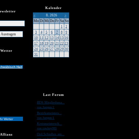
Kalender
ewsletter
8. 2026
<
>
er
Mo
Di
Mi
Do
Fr
Sa
So
1
2
3
4
5
6
7
8
9
10
11
12
13
14
15
16
17
18
19
20
21
22
23
24
25
26
27
28
29
30
Wetter
31
chwäbisch Hall
Last Forum
»
BDS Mitgliedsma...
von Juergen I.
»
Bezirksmeisters...
von Juergen I.
hr Wetter
»
Kreismeistersch...
von cowboy995
»
Ord.Schießen am...
Allianz
von cowboy995