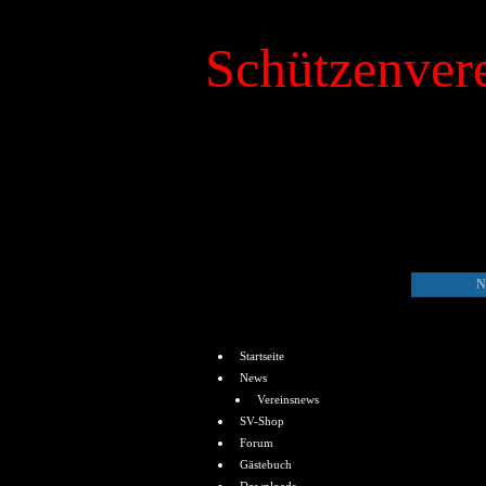
Schützenvere
»
Kalender
N
Menü
Startseite
News
Vereinsnews
SV-Shop
Forum
Gästebuch