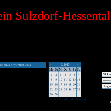
in Sulzdorf-Hessental
9. 2025
ur am 5 September 2025
<
>
Mo
Di
Mi
Do
Fr
Sa
So
1
2
3
4
5
6
7
8
9
10
11
12
13
14
15
16
17
18
19
20
21
22
23
24
25
26
27
28
29
30
|
Listenansicht
Monatsansicht
keine Um