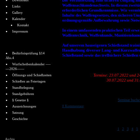
Die Voraussetzung zum sicheren Umgang mit
Downloads
Waffensachkundenachweis. In diesem zweitä
Links
erforderlichen Grundkenntnisse. Wir vermitt
Gallery
Inhalte des Waffengesetzes, den sicheren U
Kalender
ordnungsgemäße Aufbewahrung sowie Notweh
Kontakt
In einem umfassenden praktischen Teil erwe
Impressum
Waffentechnik, Waffenkunde, Munitionskund
Informationen
Auf unserem hauseigenen Schießstand traini
Handhabung diverser Lang- und Kurzwaffen,
Bedürfnisprüfung §14
Schießstand sowie das treffsichere Schießen s
Abs.4
Wurfscheibenkalender ----
---2026------
Termine: 23.07.2022 und 2
Öffnungs und Schießzeiten
30.07.2022 und 31
Schießen an Feiertagen
Standbelegung
Standgebühren
Seminar buche
§ Gesetze §
0 Kommentare
Auszeichnungen
Satzung
Geschichte
[
|
|
|
|
|
1
2
3
4
5
Shoutbox
Archiv