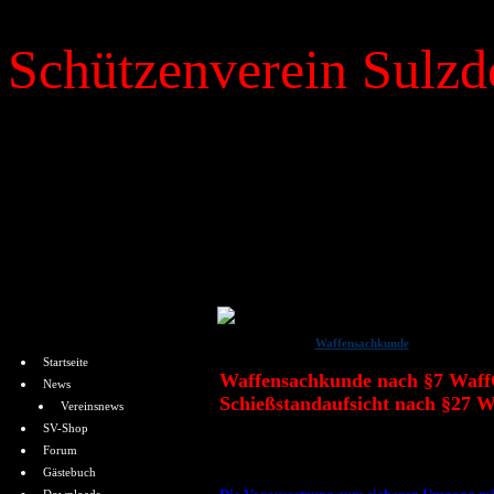
Schützenverein Sulzdo
»
News
Dienstag 14. 06. 2022
Menü
Waffensachkunde
von Jochen Schnepf
Startseite
Waffensachkunde nach §7 WaffG
News
Schießstandaufsicht nach §27 W
Vereinsnews
SV-Shop
Forum
Gästebuch