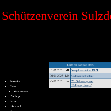
Schützenverein Sulzdo
»
Kalender
Liste ab Januar 2025
01.01.2025
Mi
;
Neujahrsschießen K98k
Menü
06.01.2025
Mo
;
Ordonanzschießen
25.01.2026
So
Startseite
73. Geburtstag von
;
WolfgangDuszyn
News
Vereinsnews
SV-Shop
Forum
Gästebuch