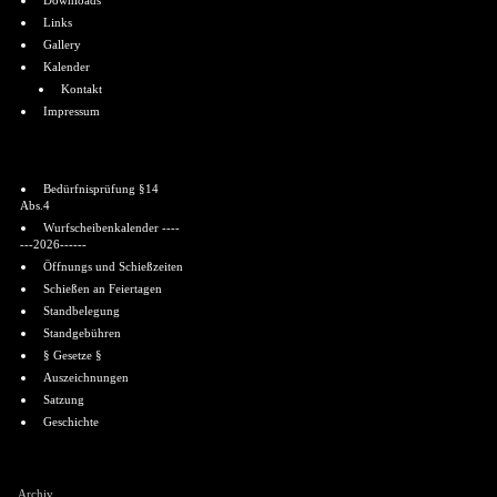
Downloads
Links
Gallery
Kalender
Kontakt
Impressum
Informationen
Bedürfnisprüfung §14
Abs.4
Wurfscheibenkalender ----
---2026------
Öffnungs und Schießzeiten
Schießen an Feiertagen
Standbelegung
Standgebühren
§ Gesetze §
Auszeichnungen
Satzung
Geschichte
Shoutbox
Archiv