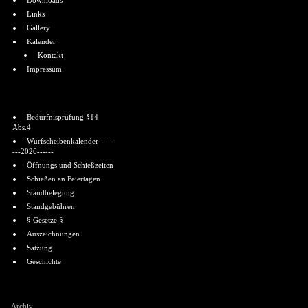
Downloads
Links
Gallery
Kalender
Kontakt
Impressum
Informationen
Bedürfnisprüfung §14
Abs.4
Wurfscheibenkalender ----
---2026------
Öffnungs und Schießzeiten
Schießen an Feiertagen
Standbelegung
Standgebühren
§ Gesetze §
Auszeichnungen
Satzung
Geschichte
Shoutbox
Archiv