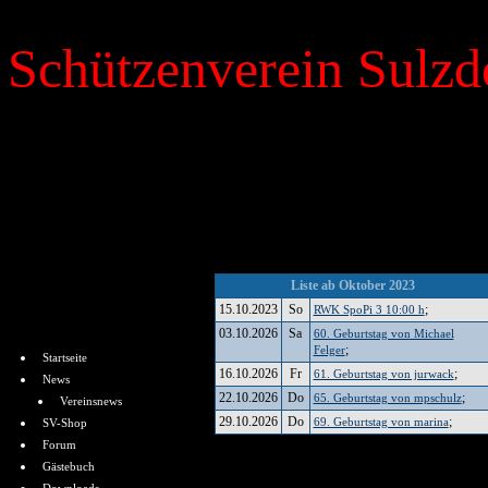
Schützenverein Sulzdo
»
Kalender
Liste ab Oktober 2023
15.10.2023
So
;
RWK SpoPi 3 10:00 h
Menü
03.10.2026
Sa
60. Geburtstag von Michael
;
Felger
Startseite
16.10.2026
Fr
;
61. Geburtstag von jurwack
News
22.10.2026
Do
;
65. Geburtstag von mpschulz
Vereinsnews
29.10.2026
Do
;
69. Geburtstag von marina
SV-Shop
Forum
Gästebuch