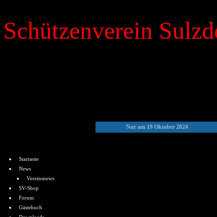
Schützenverein Sulzdo
»
Kalender
Nur am 19 Oktober 2024
Menü
Startseite
News
Vereinsnews
SV-Shop
Forum
Gästebuch