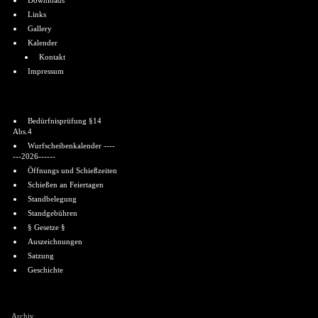
Downloads
Links
Gallery
Kalender
Kontakt
Impressum
Informationen
Bedürfnisprüfung §14
Abs.4
Wurfscheibenkalender ----
---2026------
Öffnungs und Schießzeiten
Schießen an Feiertagen
Standbelegung
Standgebühren
§ Gesetze §
Auszeichnungen
Satzung
Geschichte
Shoutbox
Archiv