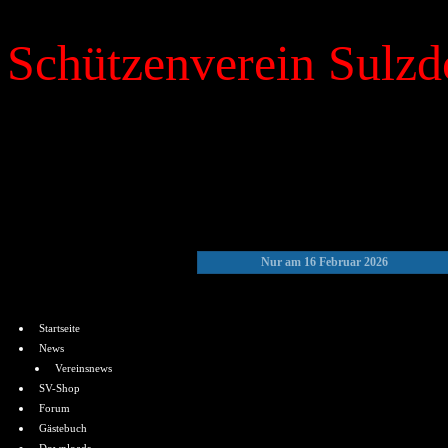
Schützenverein Sulzdo
»
Kalender
Nur am 16 Februar 2026
Menü
Startseite
News
Vereinsnews
SV-Shop
Forum
Gästebuch