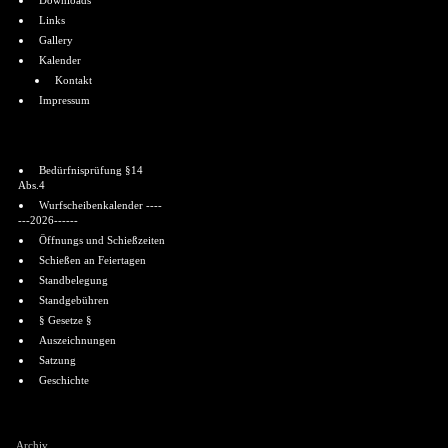
Downloads
Links
Gallery
Kalender
Kontakt
Impressum
Informationen
Bedürfnisprüfung §14
Abs.4
Wurfscheibenkalender ----
---2026------
Öffnungs und Schießzeiten
Schießen an Feiertagen
Standbelegung
Standgebühren
§ Gesetze §
Auszeichnungen
Satzung
Geschichte
Shoutbox
Archiv