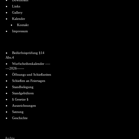
Downloads
Links
Gallery
Kalender
Kontakt
Impressum
Informationen
Bedürfnisprüfung §14
Abs.4
Wurfscheibenkalender ----
---2026------
Öffnungs und Schießzeiten
Schießen an Feiertagen
Standbelegung
Standgebühren
§ Gesetze §
Auszeichnungen
Satzung
Geschichte
Shoutbox
Archiv