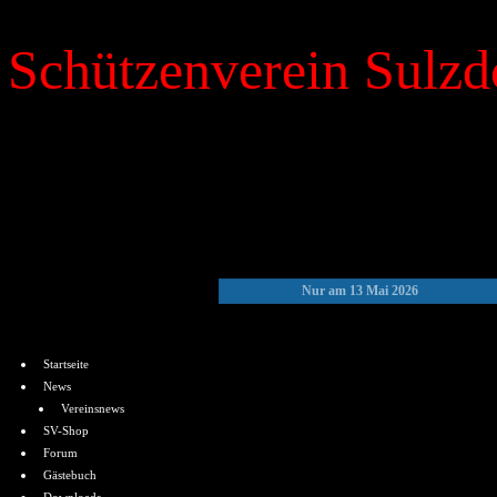
Schützenverein Sulzdo
»
Kalender
Nur am 13 Mai 2026
Menü
Startseite
News
Vereinsnews
SV-Shop
Forum
Gästebuch