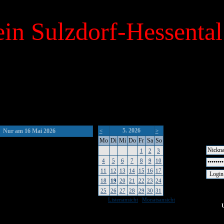
in Sulzdorf-Hessental
5. 2026
Nur am 16 Mai 2026
<
>
Mo
Di
Mi
Do
Fr
Sa
So
1
2
3
4
5
6
7
8
9
10
11
12
13
14
15
16
17
18
19
20
21
22
23
24
25
26
27
28
29
30
31
|
Listenansicht
Monatsansicht
keine Um