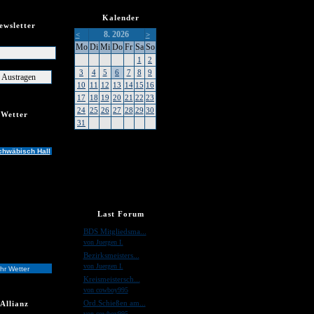
Kalender
ewsletter
8. 2026
<
>
er
Mo
Di
Mi
Do
Fr
Sa
So
1
2
3
4
5
6
7
8
9
10
11
12
13
14
15
16
17
18
19
20
21
22
23
24
25
26
27
28
29
30
Wetter
31
chwäbisch Hall
Last Forum
»
BDS Mitgliedsma...
von Juergen I.
»
Bezirksmeisters...
von Juergen I.
hr Wetter
»
Kreismeistersch...
von cowboy995
»
Ord.Schießen am...
Allianz
von cowboy995