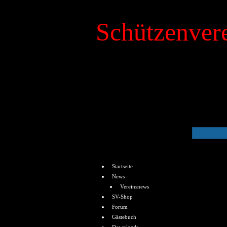
Schützenvere
»
Kalender
Menü
Startseite
News
Vereinsnews
SV-Shop
Forum
Gästebuch