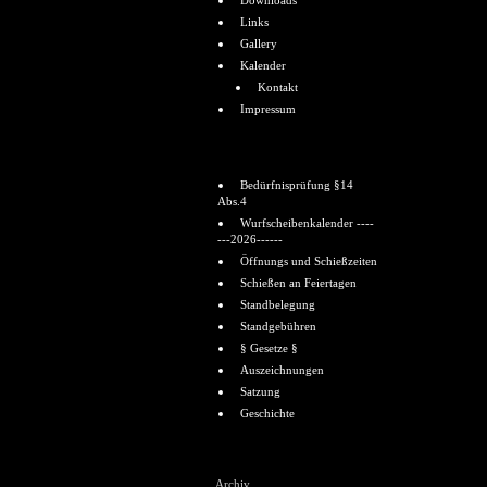
Downloads
Links
Gallery
Kalender
Kontakt
Impressum
Informationen
Bedürfnisprüfung §14
Abs.4
Wurfscheibenkalender ----
---2026------
Öffnungs und Schießzeiten
Schießen an Feiertagen
Standbelegung
Standgebühren
§ Gesetze §
Auszeichnungen
Satzung
Geschichte
Shoutbox
Archiv