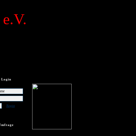
 e.V.
Login
Regist
Umfrage
frage vorhanden