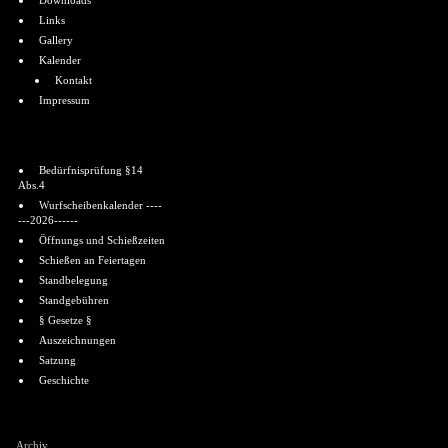
Downloads
Links
Gallery
Kalender
Kontakt
Impressum
Informationen
Bedürfnisprüfung §14
Abs.4
Wurfscheibenkalender ----
---2026------
Öffnungs und Schießzeiten
Schießen an Feiertagen
Standbelegung
Standgebühren
§ Gesetze §
Auszeichnungen
Satzung
Geschichte
Shoutbox
Archiv