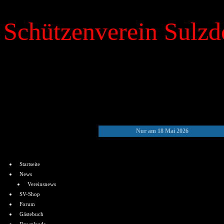
Schützenverein Sulzdo
»
Kalender
Nur am 18 Mai 2026
Menü
Startseite
News
Vereinsnews
SV-Shop
Forum
Gästebuch