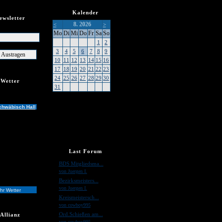
Kalender
ewsletter
8. 2026
<
>
er
Mo
Di
Mi
Do
Fr
Sa
So
1
2
3
4
5
6
7
8
9
10
11
12
13
14
15
16
17
18
19
20
21
22
23
24
25
26
27
28
29
30
Wetter
31
chwäbisch Hall
Last Forum
»
BDS Mitgliedsma...
von Juergen I.
»
Bezirksmeisters...
von Juergen I.
hr Wetter
»
Kreismeistersch...
von cowboy995
»
Ord.Schießen am...
Allianz
von cowboy995