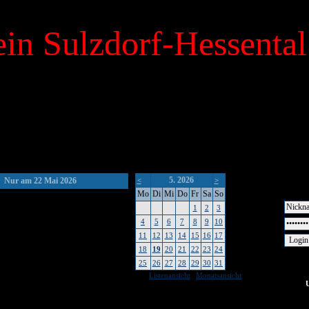
in Sulzdorf-Hessental
5. 2026
Nur am 22 Mai 2026
<
>
Mo
Di
Mi
Do
Fr
Sa
So
1
2
3
4
5
6
7
8
9
10
11
12
13
14
15
16
17
18
19
20
21
22
23
24
25
26
27
28
29
30
31
|
Listenansicht
Monatsansicht
keine Um