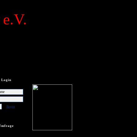
 e.V.
Login
Regist
Umfrage
frage vorhanden