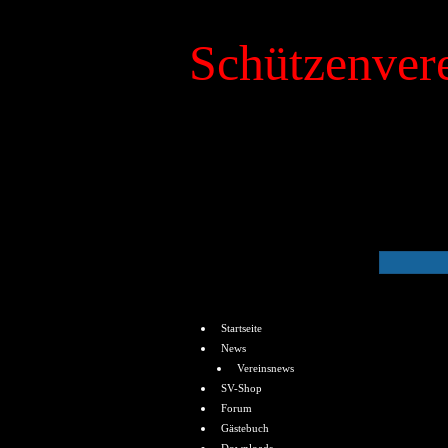
Schützenvere
»
Kalender
Menü
Startseite
News
Vereinsnews
SV-Shop
Forum
Gästebuch