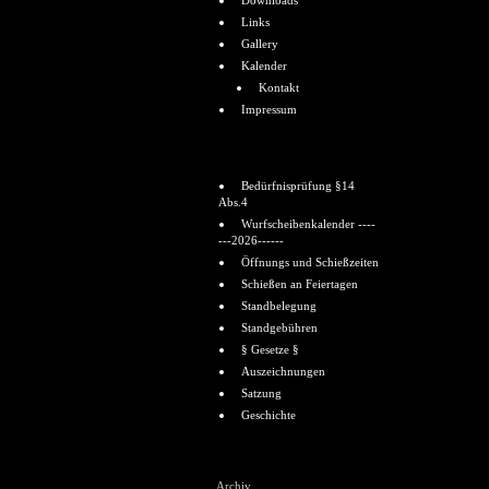
Downloads
Links
Gallery
Kalender
Kontakt
Impressum
Informationen
Bedürfnisprüfung §14
Abs.4
Wurfscheibenkalender ----
---2026------
Öffnungs und Schießzeiten
Schießen an Feiertagen
Standbelegung
Standgebühren
§ Gesetze §
Auszeichnungen
Satzung
Geschichte
Shoutbox
Archiv