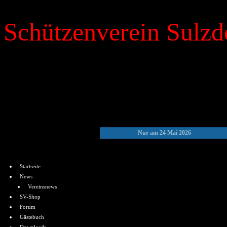
Schützenverein Sulzdo
»
Kalender
Nur am 24 Mai 2026
Menü
Startseite
News
Vereinsnews
SV-Shop
Forum
Gästebuch