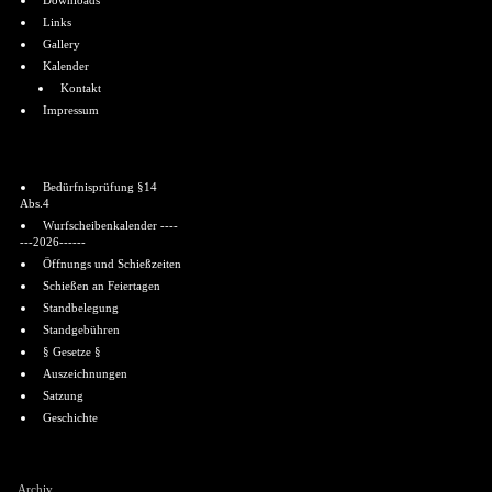
Downloads
Links
Gallery
Kalender
Kontakt
Impressum
Informationen
Bedürfnisprüfung §14
Abs.4
Wurfscheibenkalender ----
---2026------
Öffnungs und Schießzeiten
Schießen an Feiertagen
Standbelegung
Standgebühren
§ Gesetze §
Auszeichnungen
Satzung
Geschichte
Shoutbox
Archiv