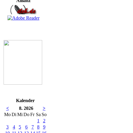
Allianz
Kalender
<
8. 2026
>
Mo
Di
Mi
Do
Fr
Sa
So
1
2
3
4
5
6
7
8
9