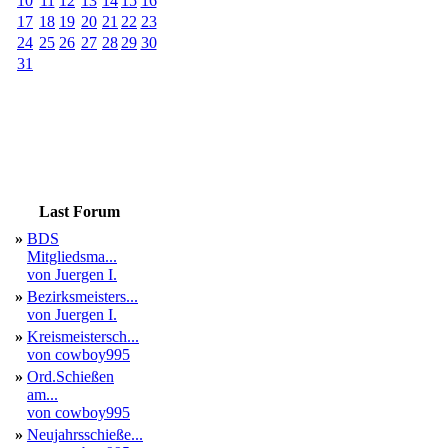
10
11
12
13
14
15
16
17
18
19
20
21
22
23
24
25
26
27
28
29
30
31
Last Forum
»
BDS
Mitgliedsma...
von Juergen I.
»
Bezirksmeisters...
von Juergen I.
»
Kreismeistersch...
von cowboy995
»
Ord.Schießen
am...
von cowboy995
»
Neujahrsschieße...