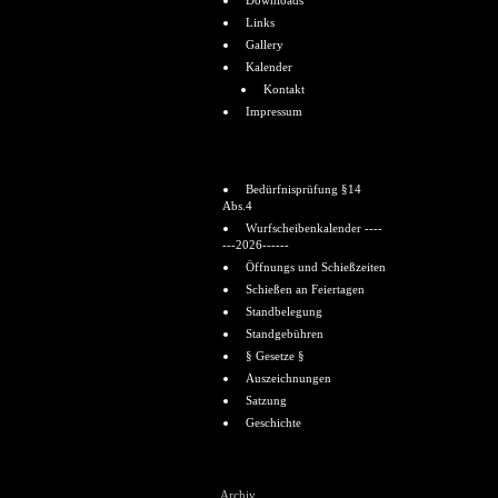
Downloads
Links
Gallery
Kalender
Kontakt
Impressum
Informationen
Bedürfnisprüfung §14
Abs.4
Wurfscheibenkalender ----
---2026------
Öffnungs und Schießzeiten
Schießen an Feiertagen
Standbelegung
Standgebühren
§ Gesetze §
Auszeichnungen
Satzung
Geschichte
Shoutbox
Archiv