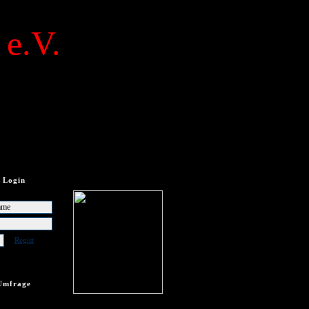
 e.V.
Login
Regist
Umfrage
frage vorhanden