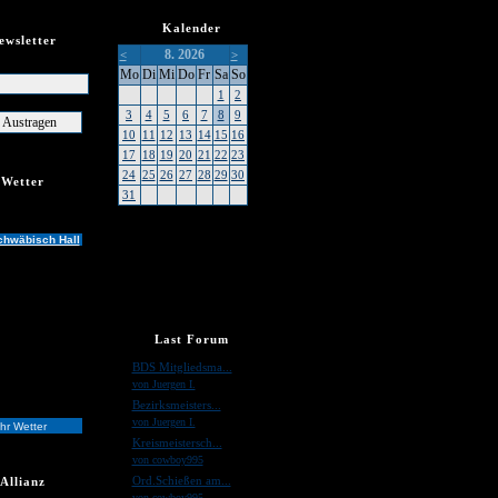
Kalender
ewsletter
8. 2026
<
>
er
Mo
Di
Mi
Do
Fr
Sa
So
1
2
3
4
5
6
7
8
9
10
11
12
13
14
15
16
17
18
19
20
21
22
23
24
25
26
27
28
29
30
Wetter
31
chwäbisch Hall
Last Forum
»
BDS Mitgliedsma...
von Juergen I.
»
Bezirksmeisters...
von Juergen I.
hr Wetter
»
Kreismeistersch...
von cowboy995
»
Ord.Schießen am...
Allianz
von cowboy995