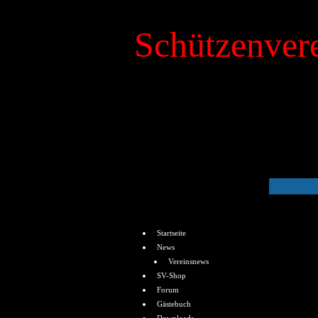
Schützenvere
»
Kalender
Menü
Startseite
News
Vereinsnews
SV-Shop
Forum
Gästebuch