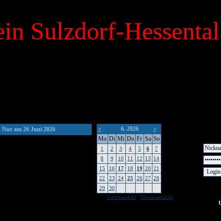
in Sulzdorf-Hessental
6. 2026
Nur am 26 Juni 2026
<
>
Mo
Di
Mi
Do
Fr
Sa
So
1
2
3
4
5
6
7
8
9
10
11
12
13
14
15
16
17
18
19
20
21
22
23
24
25
26
27
28
29
30
|
Listenansicht
Monatsansicht
keine Um