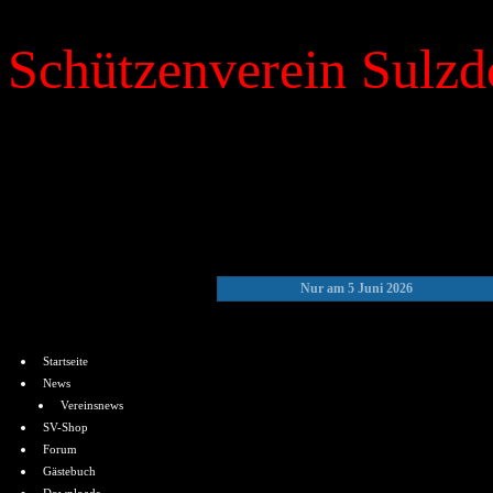
Schützenverein Sulzdo
»
Kalender
Nur am 5 Juni 2026
Menü
Startseite
News
Vereinsnews
SV-Shop
Forum
Gästebuch