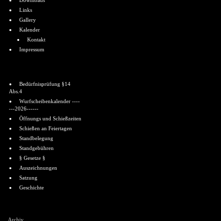
Downloads
Links
Gallery
Kalender
Kontakt
Impressum
Informationen
Bedürfnisprüfung §14
Abs.4
Wurfscheibenkalender ----
---2026------
Öffnungs und Schießzeiten
Schießen an Feiertagen
Standbelegung
Standgebühren
§ Gesetze §
Auszeichnungen
Satzung
Geschichte
Shoutbox
Archiv