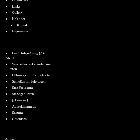
Downloads
Links
Gallery
Kalender
Kontakt
Impressum
Informationen
Bedürfnisprüfung §14
Abs.4
Wurfscheibenkalender ----
---2026------
Öffnungs und Schießzeiten
Schießen an Feiertagen
Standbelegung
Standgebühren
§ Gesetze §
Auszeichnungen
Satzung
Geschichte
Shoutbox
Archiv