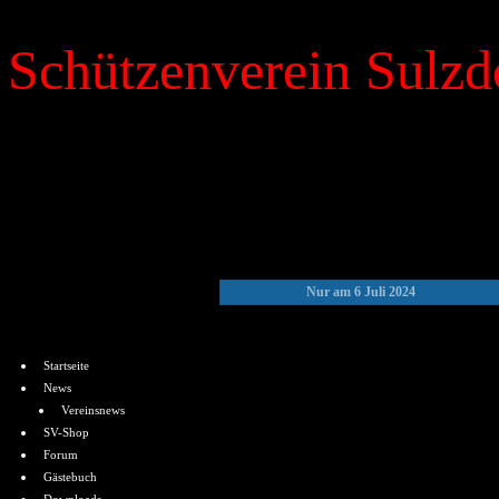
Schützenverein Sulzdo
»
Kalender
Nur am 6 Juli 2024
Menü
Startseite
News
Vereinsnews
SV-Shop
Forum
Gästebuch