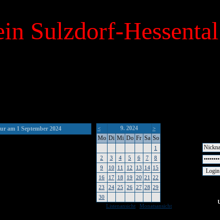
in Sulzdorf-Hessental
9. 2024
ur am 1 September 2024
<
>
Mo
Di
Mi
Do
Fr
Sa
So
1
2
3
4
5
6
7
8
9
10
11
12
13
14
15
16
17
18
19
20
21
22
23
24
25
26
27
28
29
30
|
Listenansicht
Monatsansicht
keine Um