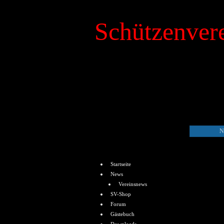
Schützenvere
»
Kalender
N
Menü
Startseite
News
Vereinsnews
SV-Shop
Forum
Gästebuch