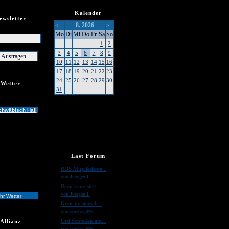
Kalender
ewsletter
8. 2026
<
>
er
Mo
Di
Mi
Do
Fr
Sa
So
1
2
3
4
5
6
7
8
9
10
11
12
13
14
15
16
17
18
19
20
21
22
23
24
25
26
27
28
29
30
Wetter
31
chwäbisch Hall
Last Forum
»
BDS Mitgliedsma...
von Juergen I.
»
Bezirksmeisters...
von Juergen I.
hr Wetter
»
Kreismeistersch...
von cowboy995
»
Ord.Schießen am...
Allianz
von cowboy995