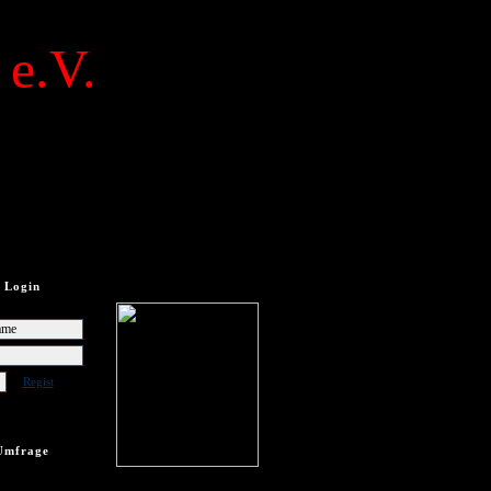
 e.V.
Login
Regist
Umfrage
frage vorhanden