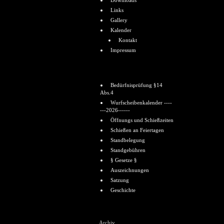
Downloads
Links
Gallery
Kalender
Kontakt
Impressum
Informationen
Bedürfnisprüfung §14
Abs.4
Wurfscheibenkalender ----
---2026------
Öffnungs und Schießzeiten
Schießen an Feiertagen
Standbelegung
Standgebühren
§ Gesetze §
Auszeichnungen
Satzung
Geschichte
Shoutbox
Archiv