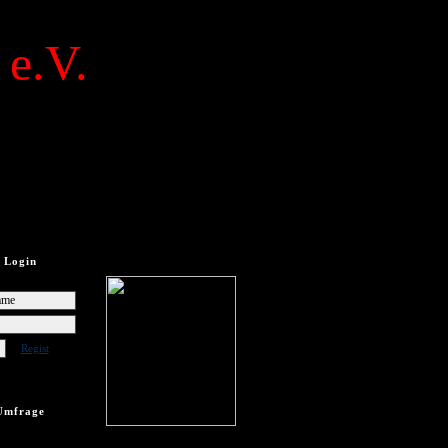
 e.V.
Login
Regist
Umfrage
frage vorhanden