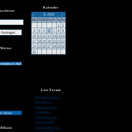
Kalender
ewsletter
8. 2026
<
>
er
Mo
Di
Mi
Do
Fr
Sa
So
1
2
3
4
5
6
7
8
9
10
11
12
13
14
15
16
17
18
19
20
21
22
23
24
25
26
27
28
29
30
Wetter
31
chwäbisch Hall
Last Forum
»
BDS Mitgliedsma...
von Juergen I.
»
Bezirksmeisters...
von Juergen I.
hr Wetter
»
Kreismeistersch...
von cowboy995
»
Ord.Schießen am...
Allianz
von cowboy995