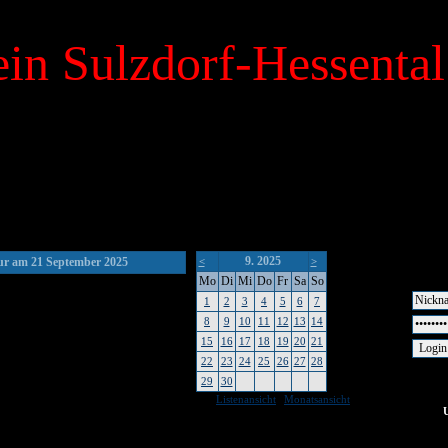
in Sulzdorf-Hessental
9. 2025
r am 21 September 2025
<
>
Mo
Di
Mi
Do
Fr
Sa
So
1
2
3
4
5
6
7
8
9
10
11
12
13
14
15
16
17
18
19
20
21
22
23
24
25
26
27
28
29
30
|
Listenansicht
Monatsansicht
keine Um