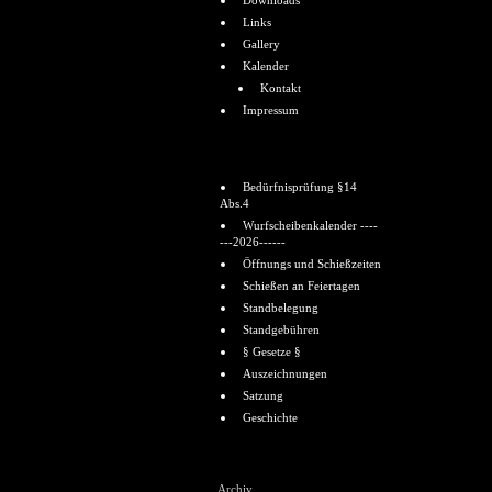
Downloads
Links
Gallery
Kalender
Kontakt
Impressum
Informationen
Bedürfnisprüfung §14
Abs.4
Wurfscheibenkalender ----
---2026------
Öffnungs und Schießzeiten
Schießen an Feiertagen
Standbelegung
Standgebühren
§ Gesetze §
Auszeichnungen
Satzung
Geschichte
Shoutbox
Archiv