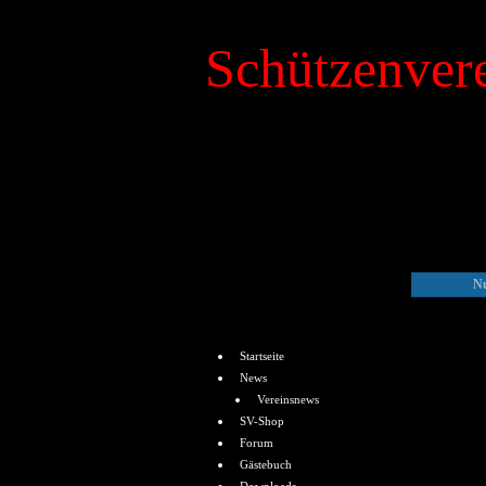
Schützenvere
»
Kalender
Nu
Menü
Startseite
News
Vereinsnews
SV-Shop
Forum
Gästebuch