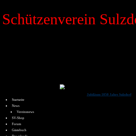
Schützenverein Sulzdo
»
News
Dienstag 28. 04. 2026
Menü
Jubiläum 1050 Jahre Sulzdorf
von Jochen Schnepf
Startseite
Jubiläum 1050 Jahre Sulz
News
Schützenverein Sul
Vereinsnews
SV-Shop
Forum
Gästebuch