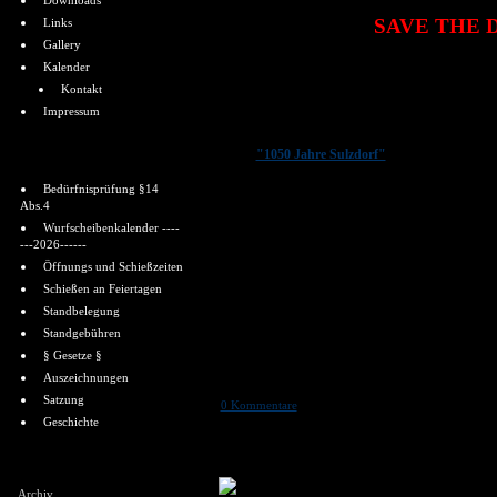
Downloads
SAVE THE 
Links
Gallery
Kalender
Vom
19. - 21. Juni 2026
wird in Sulzdorf das 
Kontakt
und das 100 Jahre-Jubiläum des Schützenvereins
Impressum
Die Vorbereitungen der Planungen in Zusammen
Schützenverein und Stadtverwaltung hierfür l
Informationen
Logo
; Foto: Stadt Schw
"1050 Jahre Sulzdorf"
Sulzdorf ist im 7. Jahrhundert entstanden; er
Bedürfnisprüfung §14
Abs.4
der Ort im Jahre 976.
Weitere Informationen zur Ortschaft finden Sie
Wurfscheibenkalender ----
---2026------
Im Jahre 1926 gründete der damalige Sulzdor
Öffnungs und Schießzeiten
einer Handvoll Schießsportbegeisterter Männe
Schießen an Feiertagen
Standbelegung
Standgebühren
§ Gesetze §
Auszeichnungen
Quelle: Stadt SHA
Satzung
0 Kommentare
Geschichte
Freitag 28. 11. 2025
Shoutbox
Archiv