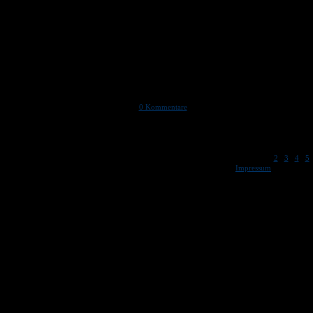
Nochmals ein großes Dankeschön für Ihre Hil
Gemeinsam machen wir unseren Verein zu eine
alle.
Freundliche Grüße
Ralf Moll, Fernando Lorieri, Petra Dönges, 
0 Kommentare
[ 1 |
|
|
|
2
3
4
5
Copyright
Impressum