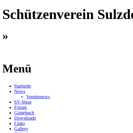
Schützenverein Sulzdo
»
Menü
Startseite
News
Vereinsnews
SV-Shop
Forum
Gästebuch
Downloads
Links
Gallery