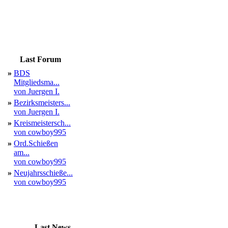
Last Forum
»
BDS
Mitgliedsma...
von Juergen I.
»
Bezirksmeisters...
von Juergen I.
»
Kreismeistersch...
von cowboy995
»
Ord.Schießen
am...
von cowboy995
»
Neujahrsschieße...
von cowboy995
Last News