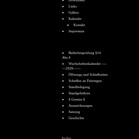
Downloads
Links
Gallery
Kalender
Kontakt
Impressum
Informationen
Bedürfnisprüfung §14
Abs.4
Wurfscheibenkalender ----
---2026------
Öffnungs und Schießzeiten
Schießen an Feiertagen
Standbelegung
Standgebühren
§ Gesetze §
Auszeichnungen
Satzung
Geschichte
Shoutbox
Archiv