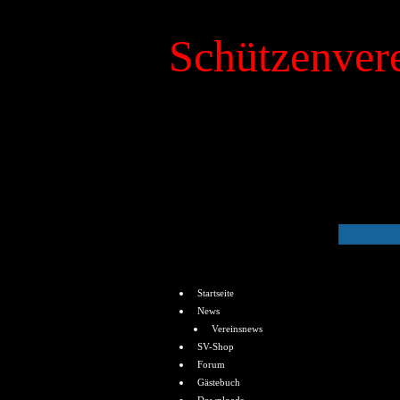
Schützenvere
»
Kalender
Menü
Startseite
News
Vereinsnews
SV-Shop
Forum
Gästebuch