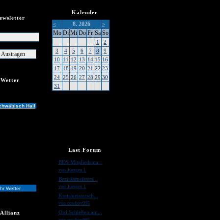
Kalender
ewsletter
8. 2026
<
>
er
Mo
Di
Mi
Do
Fr
Sa
So
1
2
3
4
5
6
7
8
9
10
11
12
13
14
15
16
17
18
19
20
21
22
23
24
25
26
27
28
29
30
Wetter
31
chwäbisch Hall
Last Forum
»
BDS Mitgliedsma...
von Juergen I.
»
Bezirksmeisters...
von Juergen I.
hr Wetter
»
Kreismeistersch...
von cowboy995
»
Ord.Schießen am...
Allianz
von cowboy995