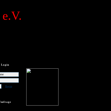
 e.V.
Login
Regist
Umfrage
frage vorhanden