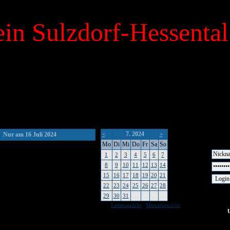
in Sulzdorf-Hessental
7. 2024
Nur am 16 Juli 2024
<
>
Mo
Di
Mi
Do
Fr
Sa
So
1
2
3
4
5
6
7
8
9
10
11
12
13
14
15
16
17
18
19
20
21
22
23
24
25
26
27
28
29
30
31
|
Listenansicht
Monatsansicht
keine Um