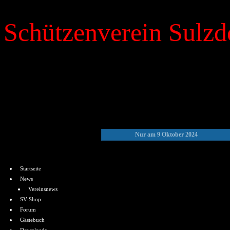
Schützenverein Sulzdo
»
Kalender
Nur am 9 Oktober 2024
Menü
Startseite
News
Vereinsnews
SV-Shop
Forum
Gästebuch