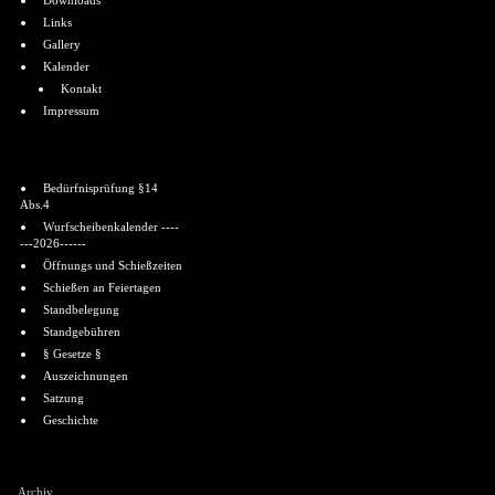
Downloads
Links
Gallery
Kalender
Kontakt
Impressum
Informationen
Bedürfnisprüfung §14
Abs.4
Wurfscheibenkalender ----
---2026------
Öffnungs und Schießzeiten
Schießen an Feiertagen
Standbelegung
Standgebühren
§ Gesetze §
Auszeichnungen
Satzung
Geschichte
Shoutbox
Archiv