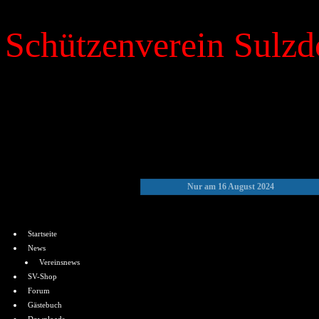
Schützenverein Sulzdo
»
Kalender
Nur am 16 August 2024
Menü
Startseite
News
Vereinsnews
SV-Shop
Forum
Gästebuch