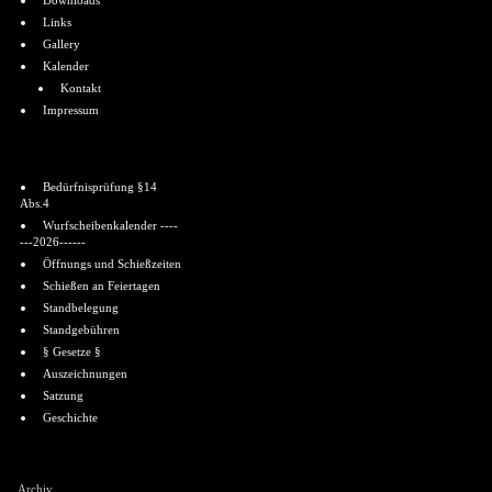
Downloads
Links
Gallery
Kalender
Kontakt
Impressum
Informationen
Bedürfnisprüfung §14
Abs.4
Wurfscheibenkalender ----
---2026------
Öffnungs und Schießzeiten
Schießen an Feiertagen
Standbelegung
Standgebühren
§ Gesetze §
Auszeichnungen
Satzung
Geschichte
Shoutbox
Archiv