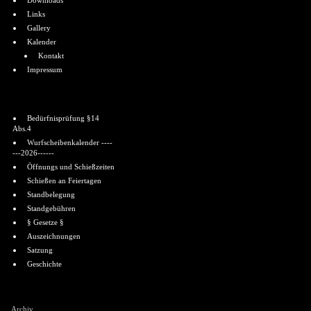
Downloads
Links
Gallery
Kalender
Kontakt
Impressum
Informationen
Bedürfnisprüfung §14
Abs.4
Wurfscheibenkalender ----
---2026------
Öffnungs und Schießzeiten
Schießen an Feiertagen
Standbelegung
Standgebühren
§ Gesetze §
Auszeichnungen
Satzung
Geschichte
Shoutbox
Archiv