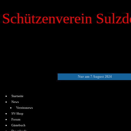
Schützenverein Sulzdo
»
Kalender
Nur am 7 August 2024
Menü
Startseite
News
Vereinsnews
SV-Shop
Forum
Gästebuch